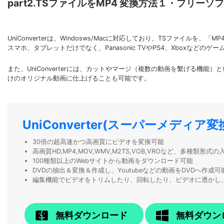
part2.TSファイルをMP4 変換方法１・フリーソ
UniConverterは、Windosws/Macに対応しており、TSファイ
スマホ、タブレットだけでなく、Panasonic TVやPS4、Xboxなどの
また、UniConverterには、カットやマージ（複数の動画を繫げる
けのオリジナル動画に仕上げることも可能です。
UniConverter(スーパーメディア変
30倍の超高速かつ高画質にビデオを変換可能
高画質HD,MP4,MOV,WMV,M2TS,VOB,VROなど、多種類形
100種類以上のWebサイトから動画をダウンロード可能
DVDの抽出＆変換＆作成し、Youtubeなどの動画をDVDへ作成可
編集機能でビデオをトリムしたり、回転したり、ビデオに透かし
無料ダウンロード
無料ダウン