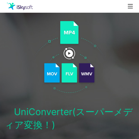
製品
製品活用事例
Utility
ストア
ダウンロード
サポート
UniConverter(スーパーメデ
ィア変換！)