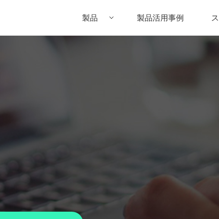
製品
製品活用事例
ス
Filmora（フィモーラ）
UniConverter(スーパーメディア変換
DVD
• Filmora for Windows
• UniConverter for Windows
• DV
• Filmora for Mac
• UniConverter for Mac
• DV