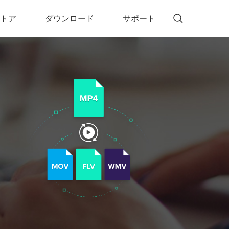
トア
ダウンロード
サポート
!)
 Memory（DVDメモリー）
D Memory for Windows
D Memory for Mac