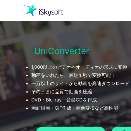
クリエイティビティ
UniConverter
オフィス効率化
1,000以上のビデオやオーディオの形式に変換
ユーティリティ
動画をいれたら、最短１秒で変換可能！
一万以上のサイトから動画を高速ダウンロード
そのままに品質で動画を圧縮
DVD・Blu-ray・音楽CDを作成
画面録画・GIF作成・画像変換など高性能