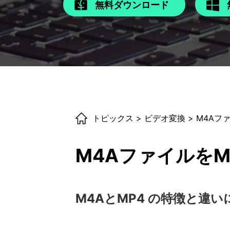
無料ダウンロード
トピックス
>
ビデオ変換
> M4Aフ
M4Aファイルを
M4AとMP4 の特徴と違