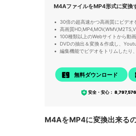
M4AファイルをMP4形式に変換
30倍の超高速かつ高画質にビデオ
高画質HD,MP4,MOV,WMV,M2
100種類以上のWebサイトから動
DVDの抽出＆変換＆作成し、Yout
編集機能でビデオをトリムしたり
無料ダウンロード
安全・安心：
8,797,57
M4AをMP4に変換出来