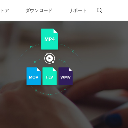
トア
ダウンロード
サポート
!)
 Memory（DVDメモリー）
D Memory for Windows
D Memory for Mac