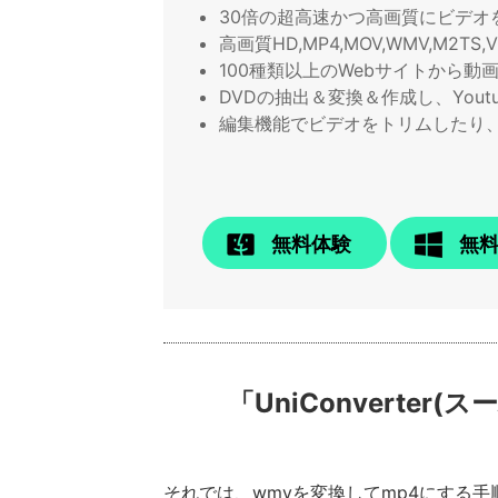
30倍の超高速かつ高画質にビデオ
高画質HD,MP4,MOV,WMV,M2
100種類以上のWebサイトから動
DVDの抽出＆変換＆作成し、Yout
編集機能でビデオをトリムしたり
無料体験
無
「UniConverter
それでは、wmvを変換してmp4にする