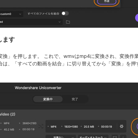
します
変換」を押します。 これで、wmvはmp4に変換され、変換作
場合は、「すべての動画を結合」に切り替えてから「変換」を押