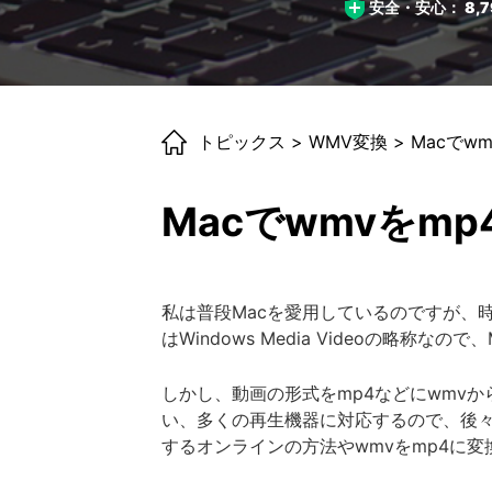
安全・安心：
8,7
トピックス
>
WMV変換
> Macで
Macでwmvをm
私は普段Macを愛用しているのですが、
はWindows Media Videoの略称な
しかし、動画の形式をmp4などにwmvか
い、多くの再生機器に対応するので、後々
するオンラインの方法やwmvをmp4に