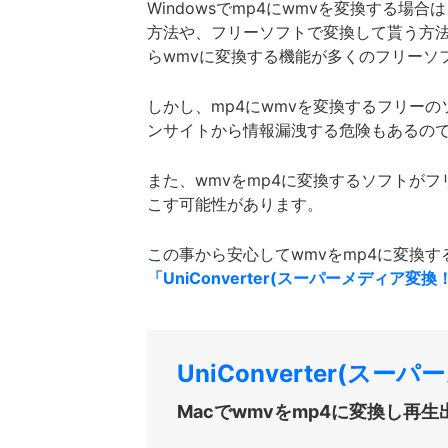
Windowsでmp4にwmvを変換する
方法や、フリーソフトで変換して貰う方法
らwmvに変換する機能が多くのフリーソ
しかし、mp4にwmvを変換するフリー
ンサイトから情報漏洩する危険もあるので
また、wmvをmp4に変換するソフトがフ
こす可能性があります。
この事から安心してwmvをmp4に変換
「UniConverter(スーパーメディア変換！)
UniConverter(スーパ
Macでwmvをmp4に変換し再