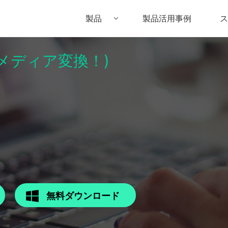
製品
製品活用事例
ス
パーメディア変換！)
Filmora（フィモーラ）
UniConverter(スーパーメディア変換
DVD
• Filmora for Windows
• UniConverter for Windows
• DV
• Filmora for Mac
• UniConverter for Mac
• DV
無料ダウンロード