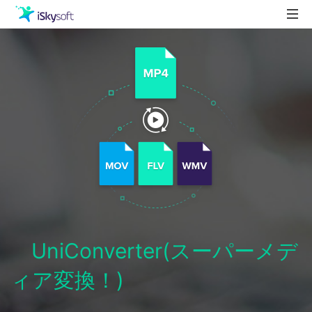
製品
製品活用事例
Utility
ストア
ダウンロード
サポート
UniConverter(スーパーメデ
ィア変換！)