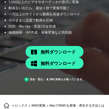
1,000以上のビデオやオーディオの形式に変換
動画をいれたら、最短１秒で変換可能！
一万以上のサイトから動画を高速ダウンロード
そのままに品質で動画を圧縮
DVD・Blu-ray・音楽CDを作成
画面録画・GIF作成・画像変換など高性能
無料ダウンロード
無料ダウンロード
安全・安心：
8,797,576
人が使っています。
トピックス
>
WMV変換
> MacでWMVを変換・再生する方法とは