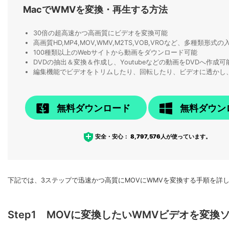
MacでWMVを変換・再生する方法
30倍の超高速かつ高画質にビデオを変換可能
高画質HD,MP4,MOV,WMV,M2TS,VOB,VROなど、多種類形
100種類以上のWebサイトから動画をダウンロード可能
DVDの抽出＆変換＆作成し、Youtubeなどの動画をDVDへ作成可
編集機能でビデオをトリムしたり、回転したり、ビデオに透かし
無料ダウンロード
無料ダウン
安全・安心：
8,797,576
人が使っています。
下記では、3ステップで迅速かつ高質にMOVにWMVを変換する手順を詳
Step1 MOVに変換したいWMVビデオを変換