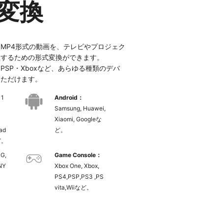
変換
MP4形式の動画を、テレビやプロジェク
生するための形式変換ができます。
ony PSP・Xboxなど、あらゆる種類のデバ
いただけます。
11
Android：
Samsung, Huawei,
Xiaomi, Googleな
Pad
ど。
など。
LG,
Game Console：
NY
Xbox One, Xbox,
PS4,PSP,PS3 ,PS
vita,Wiiなど。