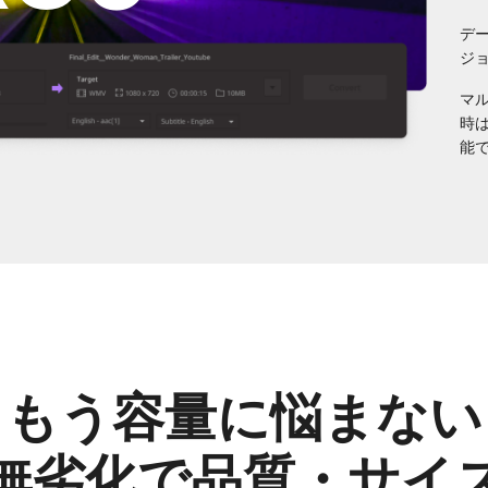
デ
ジ
マ
時
能
もう容量に悩まない
無劣化で品質・サイ