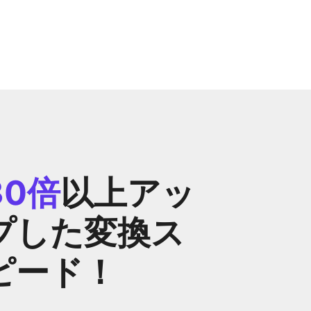
30倍
以上アッ
プした変換ス
ピード！