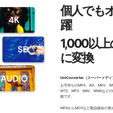
個人でも
躍
1,000
に変換
UniConverter（スーパーメデ
お手持ちのMP4、AVI、MKV、W
MTS、MP3、WAV、WMAな
能です。
MP4からMOVなど製品独自の