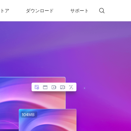
トア
ダウンロード
サポート
!)
 Memory（DVDメモリー）
D Memory for Windows
D Memory for Mac