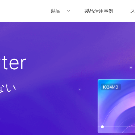
製品
製品活用事例
ス
Filmora（フィモーラ）
UniConverter(スーパーメディア変換
DVD
• Filmora for Windows
• UniConverter for Windows
• DV
ter
• Filmora for Mac
• UniConverter for Mac
• DV
ない
換