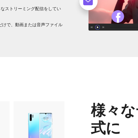
々なストリーミング配信をしてい
。
だけで、動画または音声ファイル
。
様々な
式に