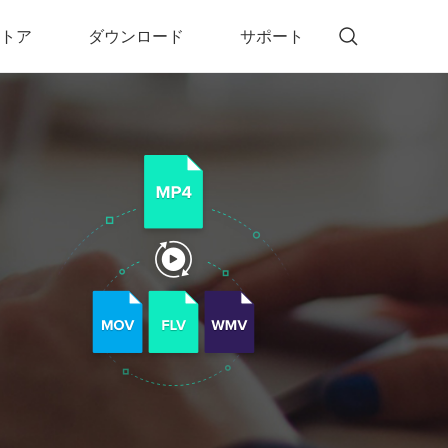
トア
ダウンロード
サポート
!)
 Memory（DVDメモリー）
D Memory for Windows
D Memory for Mac