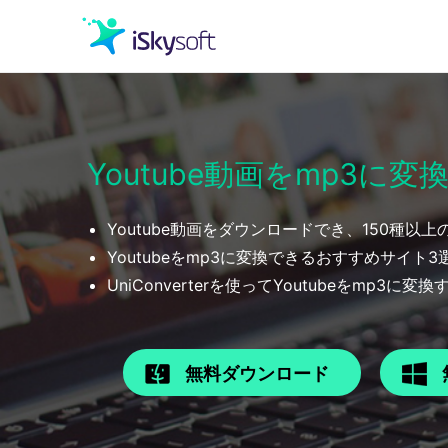
クリエイティビティ
Youtube動画をmp3に変
オフィス効率化
Youtube動画をダウンロードでき、150種
ユーティリティ
Youtubeをmp3に変換できるおすすめサイト3
UniConverterを使ってYoutubeをmp3に変
無料ダウンロード