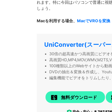
れます。特に今回はパソコンで普通に視聴す
しょう。
Macを利用する場合、
MacでVROを変
UniConverter(スー
30倍の超高速かつ高画質にビデオ
高画質HD,MP4,MOV,WMV,M2
100種類以上のWebサイトから動
DVDの抽出＆変換＆作成し、Yout
編集機能でビデオをトリムしたり
無料ダウンロード
安全・安心：
8,797,57