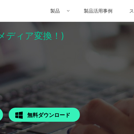
製品
製品活用事例
ス
パーメディア変換！)
Filmora（フィモーラ）
UniConverter(スーパーメディア変換
DVD
• Filmora for Windows
• UniConverter for Windows
• DV
• Filmora for Mac
• UniConverter for Mac
• DV
無料ダウンロード