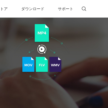
トア
ダウンロード
サポート
!)
 Memory（DVDメモリー）
D Memory for Windows
D Memory for Mac