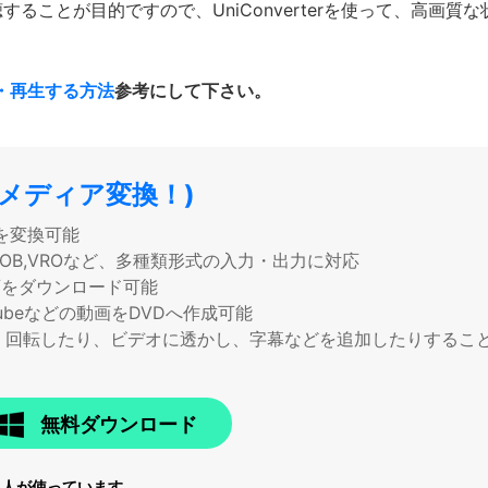
ることが目的ですので、UniConverterを使って、高画
換・再生する方法
参考にして下さい。
パーメディア変換！)
を変換可能
TS,VOB,VROなど、多種類形式の入力・出力に対応
画をダウンロード可能
ubeなどの動画をDVDへ作成可能
、回転したり、ビデオに透かし、字幕などを追加したりするこ
無料ダウンロード
6
人が使っています。