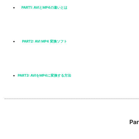
PART1: AVIとMP4の違いとは
PART2: AVI MP4 変換ソフト
PART3: AVIをMP4に変換する方法
Pa