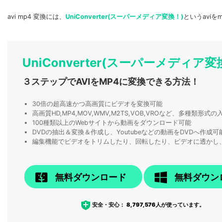
avi mp4 変換には、
UniConverter(スーパーメディア変換！)
というavi
UniConverter(スーパーメディア変換
３ステップでAVIをMP4に変換できる方法！
30倍の超高速かつ高画質にビデオを変換可能
高画質HD,MP4,MOV,WMV,M2TS,VOB,VROなど、多種類形
100種類以上のWebサイトから動画をダウンロード可能
DVDの抽出＆変換＆作成し、Youtubeなどの動画をDVDへ作成可
編集機能でビデオをトリムしたり、回転したり、ビデオに透かし
無料ダウンロード
無料ダウン
安全・安心：
8,797,576
人が使っています。