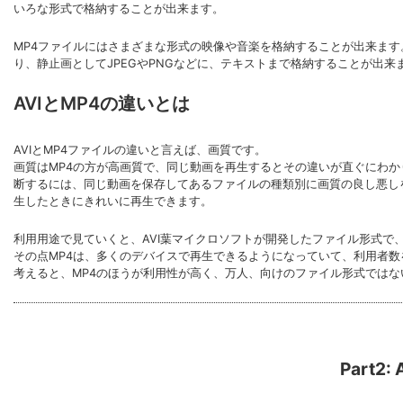
いろな形式で格納することが出来ます。
MP4ファイルにはさまざまな形式の映像や音楽を格納することが出来ます。MP
り、静止画としてJPEGやPNGなどに、テキストまで格納することが出
AVIとMP4の違いとは
AVIとMP4ファイルの違いと言えば、画質です。
画質はMP4の方が高画質で、同じ動画を再生するとその違いが直ぐにわか
断するには、同じ動画を保存してあるファイルの種類別に画質の良し悪し
生したときにきれいに再生できます。
利用用途で見ていくと、AVI葉マイクロソフトが開発したファイル形式
その点MP4は、多くのデバイスで再生できるようになっていて、利用者数
考えると、MP4のほうが利用性が高く、万人、向けのファイル形式ではな
Part