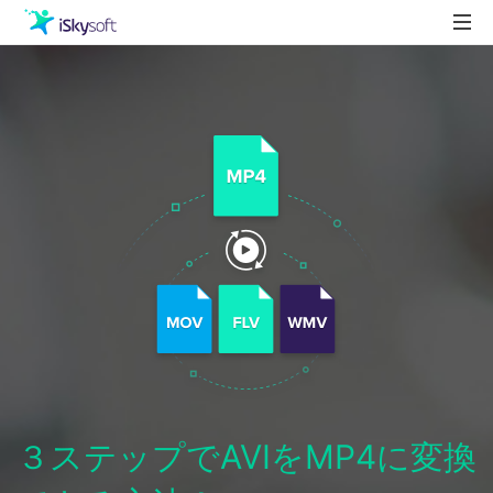
製品
製品活用事例
Utility
ストア
ダウンロード
サポート
３ステップでAVIをMP4に変換