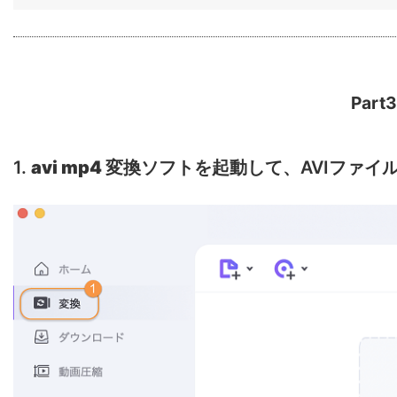
Par
1.
avi mp4 変換ソフト
を起動して、AVIファイ