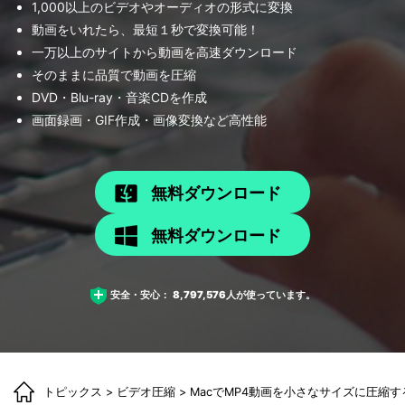
1,000以上のビデオやオーディオの形式に変換
動画をいれたら、最短１秒で変換可能！
一万以上のサイトから動画を高速ダウンロード
そのままに品質で動画を圧縮
DVD・Blu-ray・音楽CDを作成
画面録画・GIF作成・画像変換など高性能
無料ダウンロード
無料ダウンロード
安全・安心：
8,797,576
人が使っています。
トピックス
>
ビデオ圧縮
> MacでMP4動画を小さなサイズに圧縮