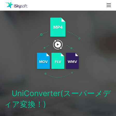
製品
製品活用事例
Utility
ストア
ダウンロード
サポート
UniConverter(スーパーメデ
ィア変換！)