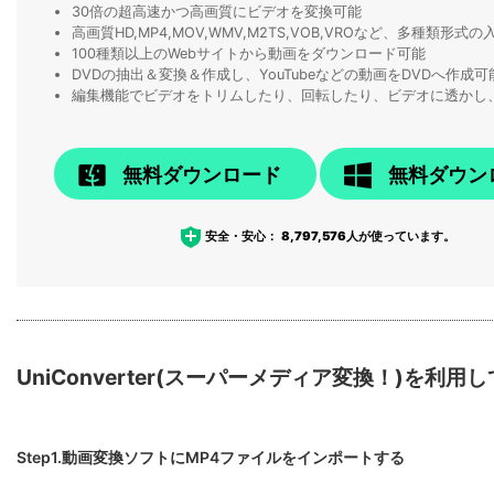
30倍の超高速かつ高画質にビデオを変換可能
高画質HD,MP4,MOV,WMV,M2TS,VOB,VROなど、多種類形
100種類以上のWebサイトから動画をダウンロード可能
DVDの抽出＆変換＆作成し、YouTubeなどの動画をDVDへ作成可
編集機能でビデオをトリムしたり、回転したり、ビデオに透かし
無料ダウンロード
無料ダウン
安全・安心：
8,797,576
人が使っています。
UniConverter(スーパーメディア変換！)を利
Step1.動画変換ソフトにMP4ファイルをインポートする