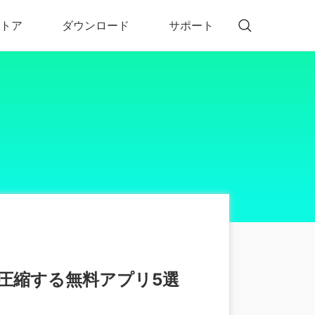
トア
ダウンロード
サポート
!)
 Memory（DVDメモリー）
D Memory for Windows
D Memory for Mac
画を圧縮する無料アプリ5選