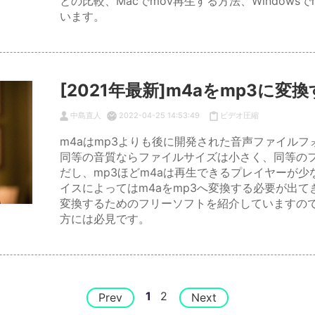
との比較、Macでmov再生する方法、Windows
います。
[2021年最新]m4aをmp3に
中島直人
2022-04-25 14:53:49
ビデオ圧縮
m4aはmp3よりも後に開発された音声ファイルフォ
同等の音質ならファイルサイズは小さく、同等のフ
だし、mp3ほどm4aは再生できるプレイヤーが少
イスによってはm4aをmp3へ変換する必要が出てき
変換するためのフリーソフトを紹介していますので
方には必見です。
1
2
Prev
Next