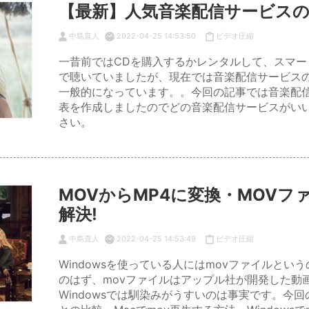
【最新】人気音楽配信サービス
中島直人
2022-04-25 14:53:50
ビデオ圧縮
一昔前ではCDを購入するかレンタルして、スマ
で聴いていましたが、現在では音楽配信サービス
一般的になっています。。今回の記事では音楽配
表を作成しましたのでどの音楽配信サービスがい
さい。
MOVからMP4に変換・MOV
解決!
中島直人
2022-04-25 14:53:49
ビデオ圧縮
Windowsを使っている人にはmovファイルと
のはず、movファイルはアップル社が開発した動
Windowsでは馴染みがうすいのは事実です。今回