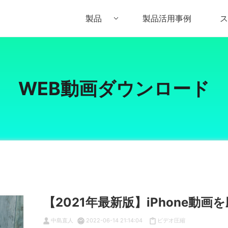
製品
製品活用事例
ス
Filmora（フィモーラ）
UniConverter(スーパーメディア変換
DVD
• Filmora for Windows
• UniConverter for Windows
• DV
WEB動画ダウンロード
• Filmora for Mac
• UniConverter for Mac
• DV
【2021年最新版】iPhone動
中島直人
2022-06-14 21:14:04
ビデオ圧縮