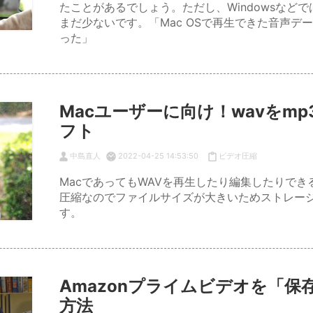
たことがあるでしょう。ただし、Windowsなどで
まだ少ないです。「Mac OSで再生できた音声デー
った」
Macユーザーに向け！wavをm
フト
中島直人
2022-04-25 14:53:50
ビデオ圧縮
MacであってもWAVを再生したり編集したりでき
圧縮なのでファイルサイズが大きいためストレー
す。
Amazonプライムビデオを「
方法