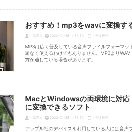
おすすめ！mp3をwavに変換す
中島直人
2022-04-25 14:53:50
ビデオ圧縮
MP3は広く普及している音声ファイルフォーマッ
題なく使えるわけでもありません。MP3よりWAV（Wavef
方が適している場合があります。
MacとWindowsの両環境に対
に変換できるソフト
中島直人
2022-04-25 14:53:50
ビデオ圧縮
アップル社のデバイスを利用している人には音声フ