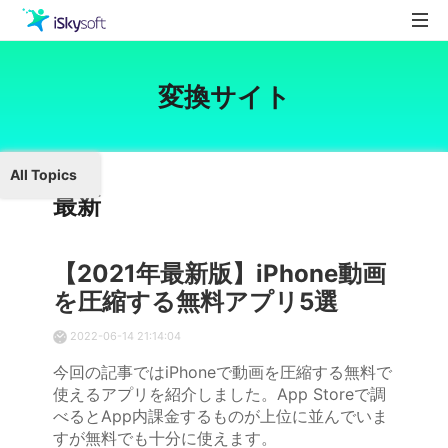
製品
変換サイト
製品活用事例
Utility
ストア
All Topics
ダウンロード
最新
サポート
【2021年最新版】iPhone動画
を圧縮する無料アプリ5選
2022-06-14 21:14:04
今回の記事ではiPhoneで動画を圧縮する無料で
使えるアプリを紹介しました。App Storeで調
べるとApp内課金するものが上位に並んでいま
すが無料でも十分に使えます。