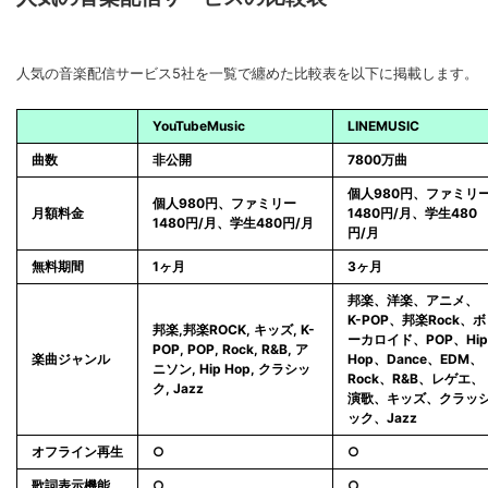
人気の音楽配信サービス5社を一覧で纏めた比較表を以下に掲載します。
YouTubeMusic
LINEMUSIC
曲数
非公開
7800万曲
個人980円、ファミリ
個人980円、ファミリー
月額料金
1480円/月、学生480
1480円/月、学生480円/月
円/月
無料期間
1ヶ月
3ヶ月
邦楽、洋楽、アニメ、
K-POP、邦楽Rock、ボ
邦楽,邦楽ROCK, キッズ, K-
ーカロイド、POP、Hip
POP, POP, Rock, R&B, ア
楽曲ジャンル
Hop、Dance、EDM、
ニソン, Hip Hop, クラシッ
Rock、R&B、レゲエ、
ク, Jazz
演歌、キッズ、クラッ
ック、Jazz
オフライン再生
○
○
歌詞表示機能
○
○