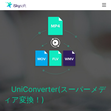
製品
製品活用事例
Utility
ストア
ダウンロード
サポート
UniConverter(スーパーメデ
ィア変換！)