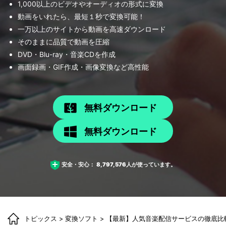
1,000以上のビデオやオーディオの形式に変換
動画をいれたら、最短１秒で変換可能！
一万以上のサイトから動画を高速ダウンロード
そのままに品質で動画を圧縮
DVD・Blu-ray・音楽CDを作成
画面録画・GIF作成・画像変換など高性能
無料ダウンロード
無料ダウンロード
安全・安心：
8,797,576
人が使っています。
トピックス
>
変換ソフト
> 【最新】人気音楽配信サービスの徹底比