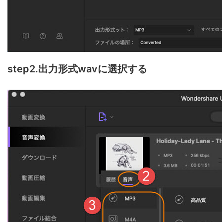
step2.出力形式wavに選択する