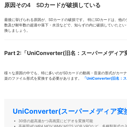
原因その4 SDカードが破損している
最後に挙げられる原因が、SDカードの破損です。 特にSDカードは、他
数及び耐年数の超過や落下・水没などで、知らずの内に破損していたとい
換しましょう。
Part 2:「UniConverter(旧名：スーパ
様々な原因の中でも、特に多いのがSDカードの動画・音楽の形式がカー
楽のファイル形式を変換する必要があります。
「UniConverter(旧
UniConverter(スーパーメディア変
30倍の超高速かつ高画質にビデオを変換可能
高画質HD,MP4,MOV,WMV,M2TS,VOB,VROなど、多種類形