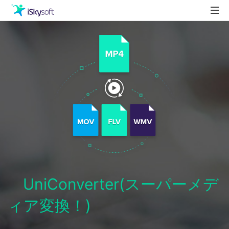
製品
製品活用事例
Utility
ストア
ダウンロード
サポート
UniConverter(スーパーメデ
ィア変換！)