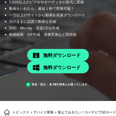
1,000以上のビデオやオーディオの形式に変換
動画をいれたら、最短１秒で変換可能！
一万以上のサイトから動画を高速ダウンロード
そのままに品質で動画を圧縮
DVD・Blu-ray・音楽CDを作成
画面録画・GIF作成・画像変換など高性能
無料ダウンロード
無料ダウンロード
安全・安心：
8,797,576
人が使っています。
トピックス
>
デバイス変換
> 覚えておきたい！カーナビでSDカー