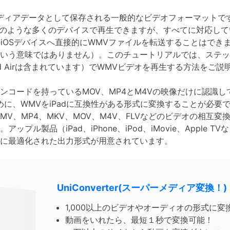
ディアデータとして保存される一般的なビデオフォーマットで
、Xboxのような多くのデバイスで再生できますが、すべてに対応
のiOSデバイスへ直接的にWMVファイルを転送することはできま
いう意味ではありません）。このチュートリアルでは、ステッ
iPad Airは含まれています）でWMVビデオを再生する方法をご
ンコードを持っているMOV、MP4とM4Vの映像だけに認識し
に、WMVをiPadに互換性がある形式に変換することが必要です。
WMV、MP4、MKV、MOV、M4V、FLVなどのビデオの相互
ップル製品（iPad、iPhone、iPod、iMovie、Apple 
に最適化された出力形式が用意されています。
UniConverter(スーパーメディア変換！)
1,000以上のビデオやオーディオの形式に変
動画をいれたら、最短１秒で変換可能！