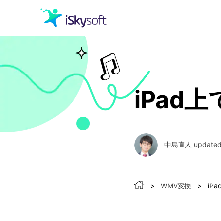
クリエイティビティ
iPad
オフィス効率化
ユーティリティ
中島直人 updated o
>
WMV変換
>
iP