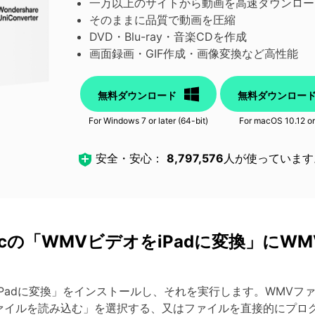
一万以上のサイトから動画を高速ダウンロー
そのままに品質で動画を圧縮
DVD・Blu-ray・音楽CDを作成
画面録画・GIF作成・画像変換など高性能
無料ダウンロード
無料ダウンロー
For Windows 7 or later (64-bit)
For macOS 10.12 or
安全・安心：
8,797,576
人が使っています
cの「WMVビデオをiPadに変換」にW
をiPadに変換」をインストールし、それを実行します。WMVフ
ファイルを読み込む」を選択する、又はファイルを直接的にプロ