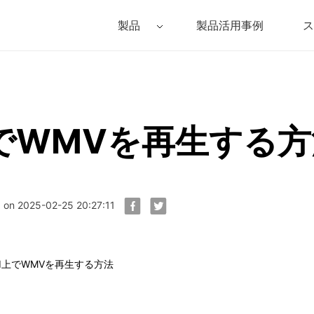
製品
製品活用事例
ス
Filmora（フィモーラ）
UniConverter(スーパーメディア変換
DVD
• Filmora for Windows
• UniConverter for Windows
• DV
上でWMVを再生する
• Filmora for Mac
• UniConverter for Mac
• DV
n 2025-02-25 20:27:11
ad上でWMVを再生する方法