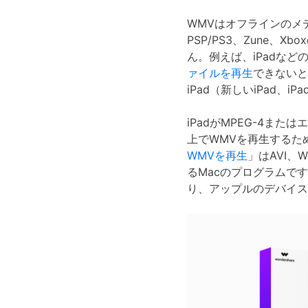
WMVはオフラインのメ
PSP/PS3、Zune
ん。例えば、iPadなど
ァイルを再生
できないと
iPad（新しいiPad、
iPadがMPEG-4または
エ
上でWMVを再生するため
WMVを
再生
」はAVI、
るMacのプログラムです。ア
り、アップルのデバイス