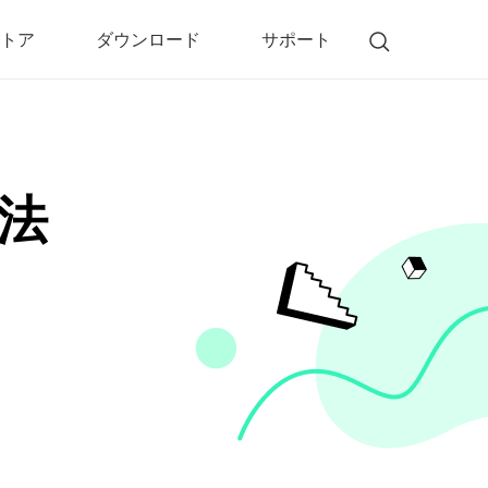
トア
ダウンロード
サポート
!)
 Memory（DVDメモリー）
D Memory for Windows
方法
D Memory for Mac