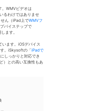
す。WMVビデオは
しているわけではありませ
せん（iPad上で
WMVフ
プバイステップで
説明します。
ています。iOSデバイス
iSkysoftの「
iPad
で
変換にしっかりと対応でき
TVなど）との高い互換性もあ
換