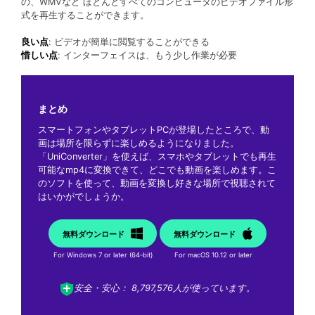
の、WMVなど ほとんどすべてのコンピュータのビデオファイル形
式を再生することができます。
良い点
: ビデオが簡単に閲覧することができる
惜しい点
: インターフェイスは、もう少し作業が必要
まとめ
スマートフォンやタブレットPCが登場したところで、動
画は場所を限らずに楽しめるようになりました。
「UniConverter」を使えば、スマホやタブレットでも再生
可能なmp4に変換できて、どこでも動画を楽しめます。こ
のソフトを使って、動画を変換し好きな場所で視聴されて
はいかがでしょうか。
無料ダウンロード
無料ダウンロード
For Windows 7 or later (64-bit)
For macOS 10.12 or later
安全・安心： 8,797,576人が使っています。