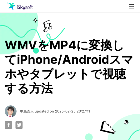
製品
製品活用事例
Utility
WMVをMP4に変換し
ストア
てiPhone/Androidスマ
ダウンロード
ホやタブレットで視聴
サポート
する方法
中島直人 updated on 2025-02-25 20:27:11