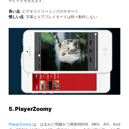
やビデオを見えます。
良い点
: ビデオストリーミングのサポート
惜しい点
: 字幕とエアプレイモードは時々動作しない
5. PlayerZoomy
PlayerZoomy
は、はるかに明確かつ簡単RMVB、MKV、AVI、Xvid