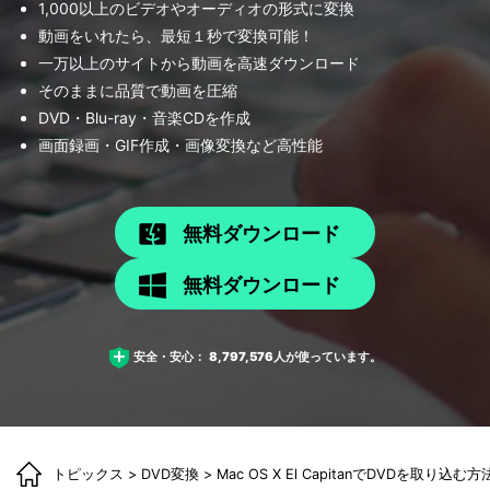
1,000以上のビデオやオーディオの形式に変換
動画をいれたら、最短１秒で変換可能！
一万以上のサイトから動画を高速ダウンロード
そのままに品質で動画を圧縮
DVD・Blu-ray・音楽CDを作成
画面録画・GIF作成・画像変換など高性能
無料ダウンロード
無料ダウンロード
安全・安心：
8,797,576
人が使っています。
トピックス
>
DVD変換
> Mac OS X El CapitanでDVDを取り込む方