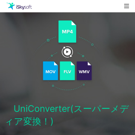
製品
製品活用事例
Utility
ストア
ダウンロード
サポート
UniConverter(スーパーメデ
ィア変換！)