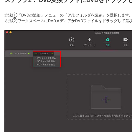
方法①「DVDの追加」メニューの「DVDフォルダを読み」を選択します
方法②ワークスペースにDVDメディアかDVDファイルをドラッグして選