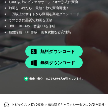
1,000以上のビデオやオーディオの形式に変換
動画をいれたら、最短１秒で変換可能！
一万以上のサイトから動画を高速ダウンロード
そのままに品質で動画を圧縮
DVD・Blu-ray・音楽CDを作成
画面録画・GIF作成・画像変換など高性能
無料ダウンロード
無料ダウンロード
安全・安心：
8,797,576
人が使っています。
トピックス
>
DVD変換
> 高品質でギャラクシータブにDVDを変換