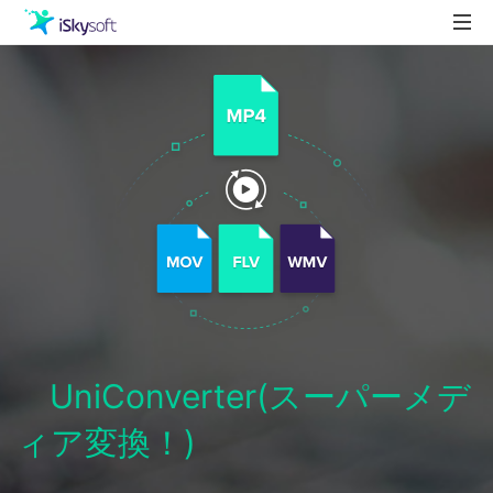
製品
製品活用事例
Utility
ストア
ダウンロード
サポート
UniConverter(スーパーメデ
ィア変換！)