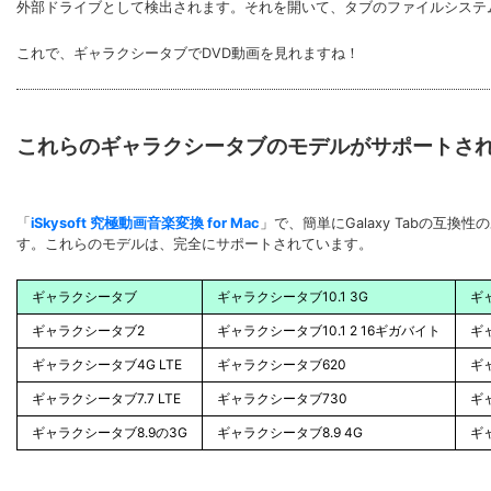
外部ドライブとして検出されます。それを開いて、タブのファイルシステ
これで、ギャラクシータブでDVD動画を見れますね！
これらのギャラクシータブのモデルがサポートさ
「
iSkysoft 究極動画音楽変換 for Mac
」で、簡単にGalaxy Tabの
す。これらのモデルは、完全にサポートされています。
ギャラクシータブ
ギャラクシータブ10.1 3G
ギャ
ギャラクシータブ2
ギャラクシータブ10.1 2 16ギガバイト
ギャ
ギャラクシータブ4G LTE
ギャラクシータブ620
ギ
ギャラクシータブ7.7 LTE
ギャラクシータブ730
ギ
ギャラクシータブ8.9の3G
ギャラクシータブ8.9 4G
ギャ