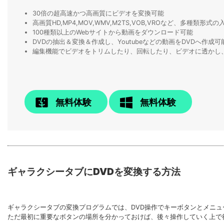
30倍の超高速かつ高画質にビデオを変換可能
高画質HD,MP4,MOV,WMV,M2TS,VOB,VROなど、多種類形
100種類以上のWebサイトから動画をダウンロード可能
DVDの抽出＆変換＆作成し、Youtubeなどの動画をDVDへ作成可
編集機能でビデオをトリムしたり、回転したり、ビデオに透かし
無料体験
無料体験
ギャラクシータブにDVDを変換する方法
ギャラクシータブの変換プログラムでは、DVD操作でキーボタンとメニ
ただ最初に重要なボタンの場所を分かっておけば、後々操作していく上で