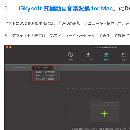
1．「
iSkysoft 究極動画音楽変換 for Mac
」にD
ソフトにDVDを追加するには、「DVDの追加」メニューから操作して、
注：
デフォルトの設定は、DVDメニューやムービーなしで再生して確認で