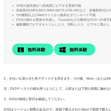
30倍の超高速かつ高画質にビデオを変換可能
高画質HD,MP4,MOV,WMV,M2TS,VOB,VROなど、多種類形
100種類以上のWebサイトから動画をダウンロード可能
DVDの抽出＆変換＆作成し、Youtubeなどの動画をDVDへ作成可
編集機能でビデオをトリムしたり、回転したり、ビデオに透かし
無料体験
無料体験
2．きれいな湿らせた布でディスクを拭きます。その後、Xbox（またはXb
注：DVDディスクの端を持つようにして、上部または下部の表面に触れ
3．DVDの地域と形式を確認してください。
DVDはリージョン制限があるので、米国で購入されたXboxで英国で購入