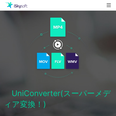
製品
製品活用事例
Utility
ストア
ダウンロード
サポート
UniConverter(スーパーメデ
ィア変換！)