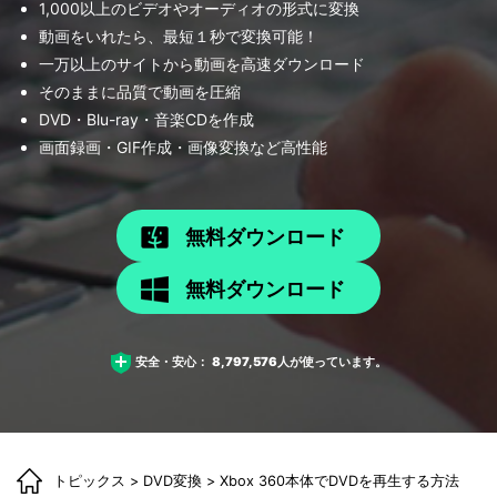
1,000以上のビデオやオーディオの形式に変換
動画をいれたら、最短１秒で変換可能！
一万以上のサイトから動画を高速ダウンロード
そのままに品質で動画を圧縮
DVD・Blu-ray・音楽CDを作成
画面録画・GIF作成・画像変換など高性能
無料ダウンロード
無料ダウンロード
安全・安心：
8,797,576
人が使っています。
トピックス
>
DVD変換
> Xbox 360本体でDVDを再生する方法