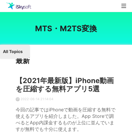
製品
MTS・M2TS変換
製品活用事例
Utility
ストア
All Topics
ダウンロード
最新
サポート
【2021年最新版】iPhone動画
を圧縮する無料アプリ5選
2022-06-14 21:14:04
今回の記事ではiPhoneで動画を圧縮する無料で
使えるアプリを紹介しました。App Storeで調
べるとApp内課金するものが上位に並んでいま
すが無料でも十分に使えます。