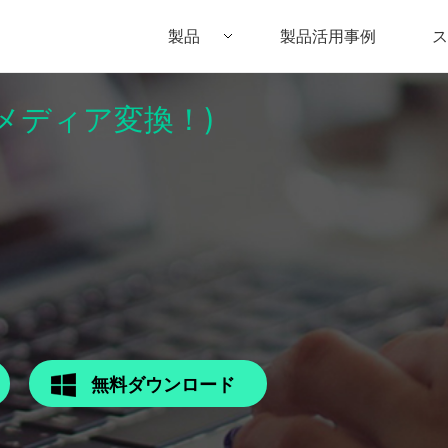
製品
製品活用事例
ス
パーメディア変換！)
Filmora（フィモーラ）
UniConverter(スーパーメディア変換
DVD
• Filmora for Windows
• UniConverter for Windows
• DV
• Filmora for Mac
• UniConverter for Mac
• DV
無料ダウンロード