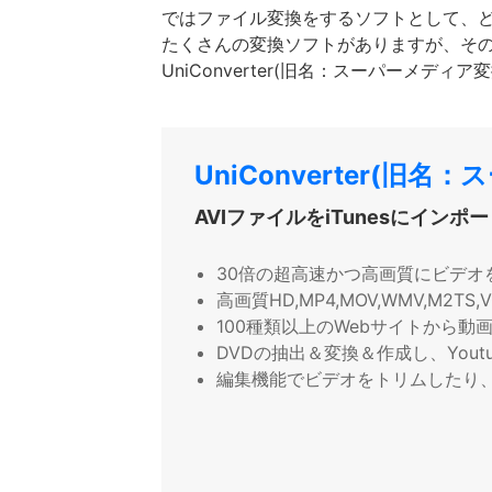
ではファイル変換をするソフトとして、
たくさんの変換ソフトがありますが、そ
UniConverter(旧名：スーパーメディ
UniConverter(旧
AVIファイルをiTunesにインポ
30倍の超高速かつ高画質にビデオ
高画質HD,MP4,MOV,WMV,M2
100種類以上のWebサイトから動
DVDの抽出＆変換＆作成し、Yout
編集機能でビデオをトリムしたり