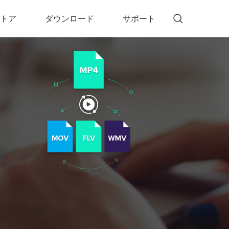
トア
ダウンロード
サポート
!)
 Memory（DVDメモリー）
D Memory for Windows
D Memory for Mac