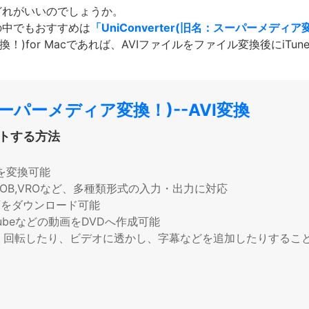
どれがいいのでしょうか。
の中でもおすすめは
「UniConverter(旧名：スーパーメディア変
ア変換！)for Macであれば、AVIファイルをファイル変換後にi
名：スーパーメディア変換！)--AVI変換
ートする方法
を変換可能
TS,VOB,VROなど、多種類形式の入力・出力に対応
画をダウンロード可能
ubeなどの動画をDVDへ作成可能
、回転したり、ビデオに透かし、字幕などを追加したりするこ