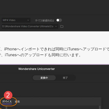
ば、iPhoneへインポートできれば同時にiTunesへアップロ
で、iTunesへのアップロードも同時に行います。