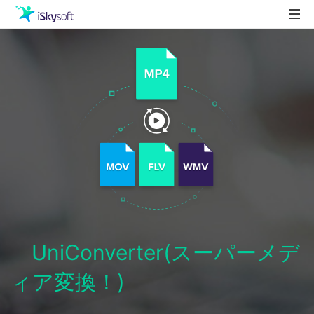
製品
製品活用事例
Utility
ストア
ダウンロード
サポート
UniConverter(スーパーメデ
ィア変換！)