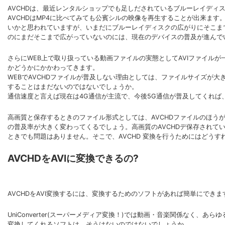
AVCHDは、最近レンタルショップでも足しだされているブルーレイディ
AVCHDはMP4に比べてみても公賓シルの映像を再生することが出来ます
いかと思われていますが、いまだにブルーレイディスクの広がりにそこま
のにまだそこまで広がっていないのには、現在のデバイスの普及が進んで
さらにWEB上で取り扱っている動画ファイルの実態としてAVIファイルが
かどうかにかかわってきます。
WEBでAVCHDファイルが普及しない理由としては、ファイルサイズが
することはまだないのではないでしょうか。
通信速度と言えば現在は4G通信が主流で、今後5G通信が普及してくれば
高画質と保存するときのファイル形式としては、AVCHDファイルのほう
の普及率が大きく変わってくるでしょう。高画質のAVCHDデ保存されてい
ときでも問題はありません。そこで、AVCHD 変換を行うためにはどうす
AVCHDをAVIに変換できるの?
AVCHDをAVI変換するには、変換するためのソフトがあれば簡単にできま
UniConverter(スーパーメディア変換！)では動画・音楽関係なく
変換してくれるソフトは、そうはないのではないでしょうか。