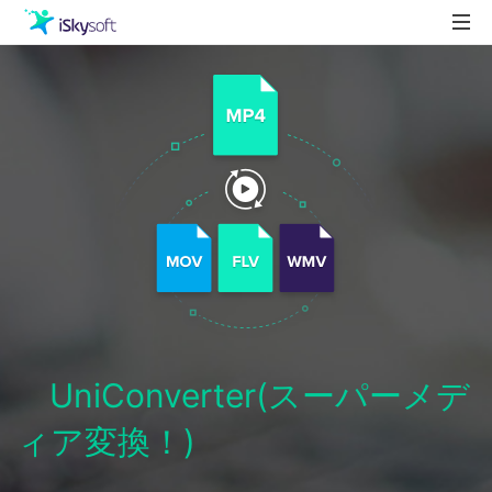
製品
製品活用事例
Utility
ストア
ダウンロード
サポート
UniConverter(スーパーメデ
ィア変換！)