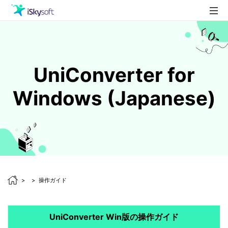
製品
製品活用事例
Utility
UniConverter for
ストア
Windows (Japanese)
ダウンロード
サポート
操作ガイド
UniConverter Win版の操作ガイド