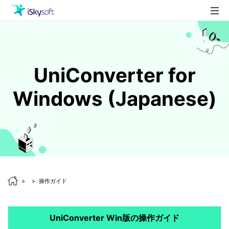
製品
製品活用事例
Utility
UniConverter for
ストア
Windows (Japanese)
ダウンロード
サポート
操作ガイド
UniConverter Win版の操作ガイド