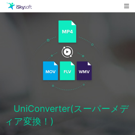
製品
製品活用事例
Utility
ストア
ダウンロード
サポート
UniConverter(スーパーメデ
ィア変換！)