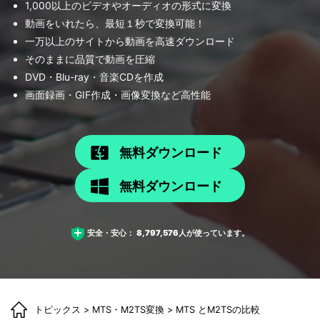
1,000以上のビデオやオーディオの形式に変換
動画をいれたら、最短１秒で変換可能！
一万以上のサイトから動画を高速ダウンロード
そのままに品質で動画を圧縮
DVD・Blu-ray・音楽CDを作成
画面録画・GIF作成・画像変換など高性能
無料ダウンロード
無料ダウンロード
安全・安心：
8,797,576
人が使っています。
トピックス
>
MTS・M2TS変換
> MTS とM2TSの比較