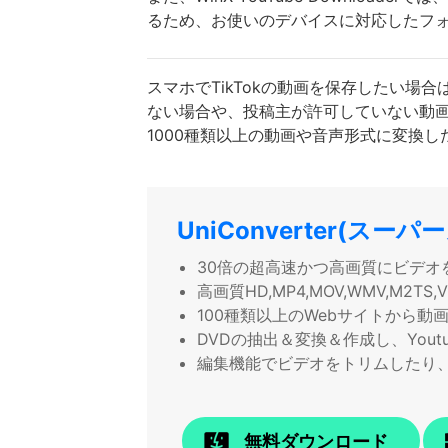
るため、お使いのデバイスに対応したフ
スマホでTikTokの動画を保存したい場
ない場合や、投稿主が許可していない動画は
1000種類以上の動画や音声形式に変換
UniConverter(スー
30倍の超高速かつ高画質にビデオ
高画質HD,MP4,MOV,WMV,M2
100種類以上のWebサイトから動
DVDの抽出＆変換＆作成し、Yout
編集機能でビデオをトリムしたり
無料ダウンロード