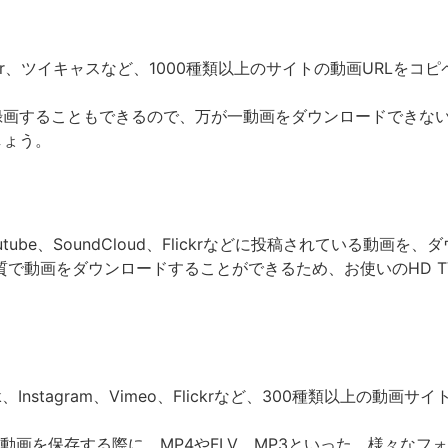
ili、Twitter、ツイキャスなど、1000種類以上のサイトの動画U
録画することもできるので、万が一動画をダウンロードできな
しょう。
Tok、Youtube、SoundCloud、Flickrなどに投稿されてい
は、4K画質で動画をダウンロードすることができるため、お使いのHD T
、TikTok、Instagram、Vimeo、Flickrなど、300種類以
aderでは、動画を保存する際に、MP4やFLV、MP3といった、様