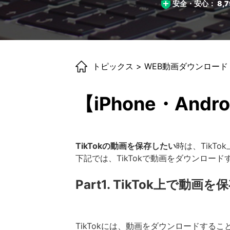
安全・安心：
8,7
トピックス
>
WEB動画ダウンロード
【iPhone・And
TikTokの動画を保存したい
時は、Tik
下記では、TikTokで動画をダウンロード
Part1. TikTok上で動
TikTokには、動画をダウンロードす