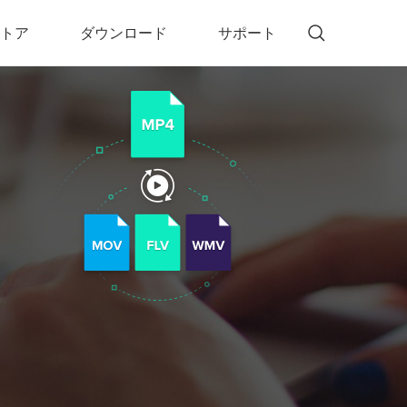
トア
ダウンロード
サポート
!)
 Memory（DVDメモリー）
D Memory for Windows
D Memory for Mac