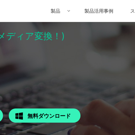
製品
製品活用事例
ス
パーメディア変換！)
Filmora（フィモーラ）
UniConverter(スーパーメディア変換
DVD
• Filmora for Windows
• UniConverter for Windows
• DV
• Filmora for Mac
• UniConverter for Mac
• DV
無料ダウンロード