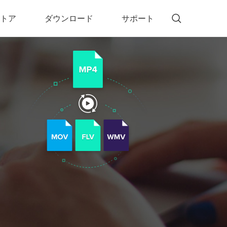
トア
ダウンロード
サポート
!)
 Memory（DVDメモリー）
D Memory for Windows
D Memory for Mac