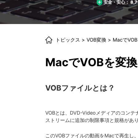
安全・安心：
8,7
トピックス
>
VOB変換
> MacでV
MacでVOBを変
VOBファイルとは？
VOBとは、DVD-Videoメディアのコ
ストリームに追加の制限事項と規格があ
このVOBファイルの動画をMacで再生し