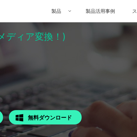
製品
製品活用事例
ス
パーメディア変換！)
Filmora（フィモーラ）
UniConverter(スーパーメディア変換
DVD
• Filmora for Windows
• UniConverter for Windows
• DV
• Filmora for Mac
• UniConverter for Mac
• DV
無料ダウンロード