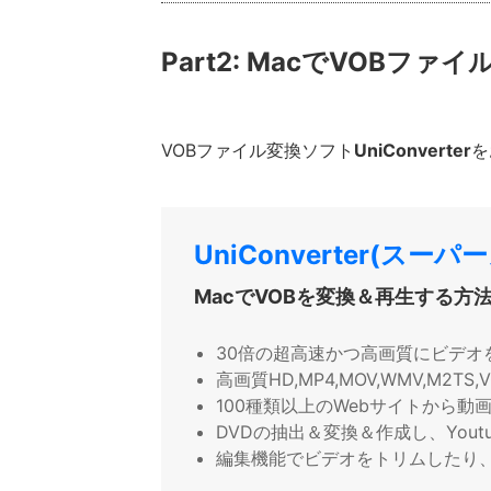
Part2: MacでVOBフ
VOBファイル変換ソフト
UniConverter
を
UniConverter(ス
MacでVOBを変換＆再生する方
30倍の超高速かつ高画質にビデオ
高画質HD,MP4,MOV,WMV,M2
100種類以上のWebサイトから動
DVDの抽出＆変換＆作成し、Yout
編集機能でビデオをトリムしたり