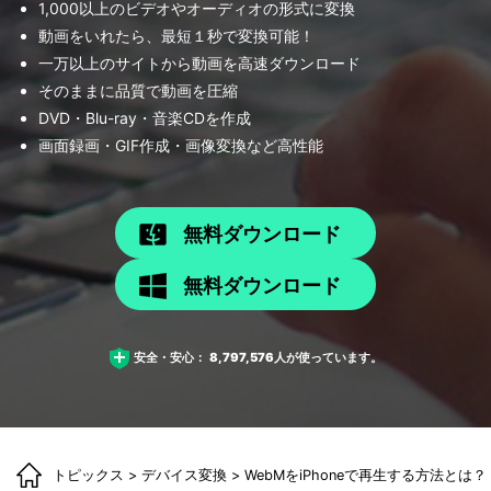
1,000以上のビデオやオーディオの形式に変換
動画をいれたら、最短１秒で変換可能！
一万以上のサイトから動画を高速ダウンロード
そのままに品質で動画を圧縮
DVD・Blu-ray・音楽CDを作成
画面録画・GIF作成・画像変換など高性能
無料ダウンロード
無料ダウンロード
安全・安心：
8,797,576
人が使っています。
トピックス
>
デバイス変換
> WebMをiPhoneで再生する方法とは？