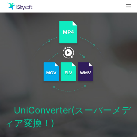
製品
製品活用事例
Utility
ストア
ダウンロード
サポート
UniConverter(スーパーメデ
ィア変換！)