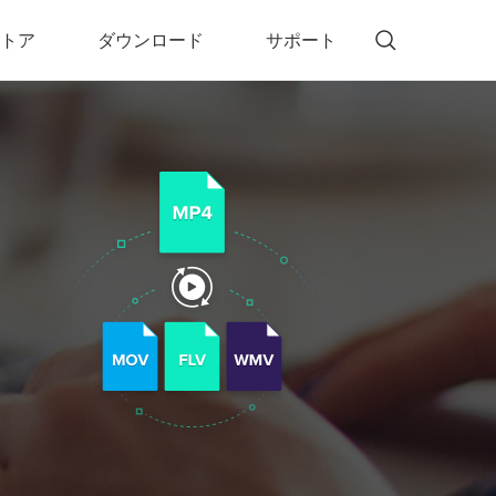
トア
ダウンロード
サポート
!)
 Memory（DVDメモリー）
D Memory for Windows
D Memory for Mac