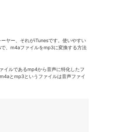
レーヤー、それがiTunesです。使いやすい
で、m4aファイルをmp3に変換する方法
ファイルであるmp4から音声に特化したフ
うにm4aとmp3というファイルは音声ファイ