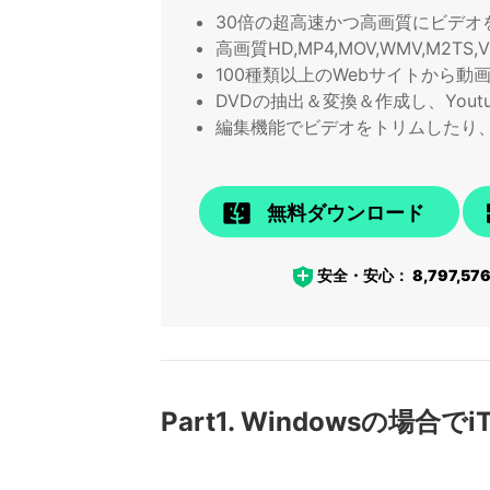
30倍の超高速かつ高画質にビデオ
高画質HD,MP4,MOV,WMV,M2
100種類以上のWebサイトから動
DVDの抽出＆変換＆作成し、Yout
編集機能でビデオをトリムしたり
無料ダウンロード
安全・安心：
8,797,57
Part1. Windowsの場合