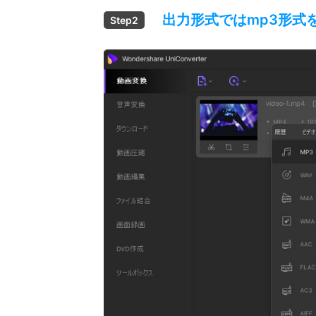
出力形式ではmp3形式
Step2