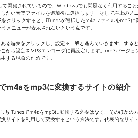
用を想定して開発されているので、Windowsでも問題なく利用する
換したい音楽ファイルを追加後に選択します。そして左上のメ
をクリックすると、iTunesが選択したm4aファイルをmp
いうメニューが表示されないという点です。
にある編集をクリックし、設定→一般と進んでいきます。する
こから設定をMP3エンコーダに再設定します。mp3バージョ
発生する現象のためです。
unesでm4aをmp3に変換するサイトの紹介
、必ずしもiTunesでm4aをmp3に変換する必要はなく、その
イトを利用して変換するという方法です。代表的なサイトとして、「On