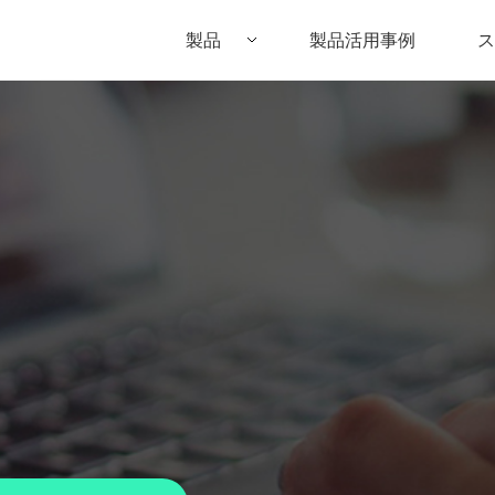
製品
製品活用事例
ス
Filmora（フィモーラ）
UniConverter(スーパーメディア変換
DVD
• Filmora for Windows
• UniConverter for Windows
• DV
• Filmora for Mac
• UniConverter for Mac
• DV