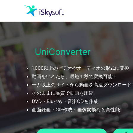
クリエイティビティ
UniConverter
オフィス効率化
1,000以上のビデオやオーディオの形式に変換
ユーティリティ
動画をいれたら、最短１秒で変換可能！
一万以上のサイトから動画を高速ダウンロード
そのままに品質で動画を圧縮
DVD・Blu-ray・音楽CDを作成
画面録画・GIF作成・画像変換など高性能