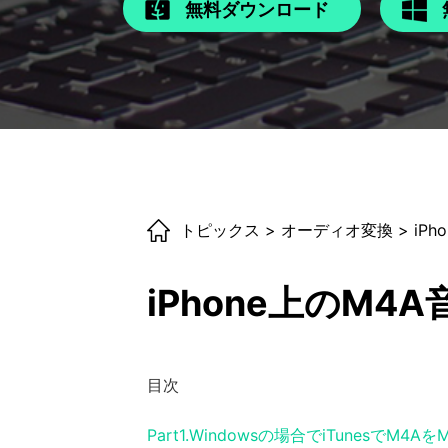
無料ダウンロード
トピックス
>
オーディオ変換
> iP
iPhone上のM
目次
Part1.Windowsの場合でiTunesでM4