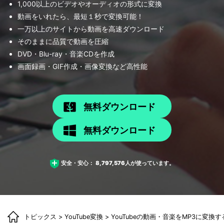
1,000以上のビデオやオーディオの形式に変換
動画をいれたら、最短１秒で変換可能！
一万以上のサイトから動画を高速ダウンロード
そのままに品質で動画を圧縮
DVD・Blu-ray・音楽CDを作成
画面録画・GIF作成・画像変換など高性能
無料ダウンロード
無料ダウンロード
安全・安心：
8,797,576
人が使っています。
トピックス
>
YouTube変換
> YouTubeの動画・音楽をMP3に変換