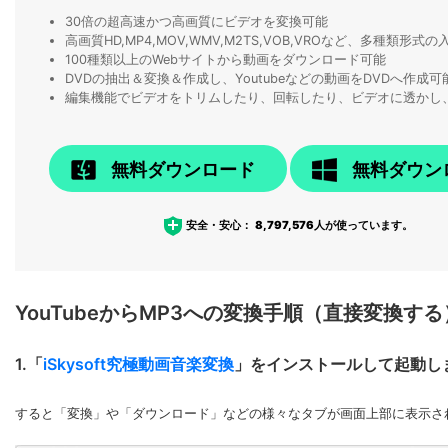
30倍の超高速かつ高画質にビデオを変換可能
高画質HD,MP4,MOV,WMV,M2TS,VOB,VROなど、多種類形
100種類以上のWebサイトから動画をダウンロード可能
DVDの抽出＆変換＆作成し、Youtubeなどの動画をDVDへ作成可
編集機能でビデオをトリムしたり、回転したり、ビデオに透かし
無料ダウンロード
無料ダウン
安全・安心：
8,797,576
人が使っています。
YouTubeからMP3への変換手順（直接変換する
1.「
iSkysoft究極動画音楽変換
」をインストールして起動し
すると「変換」や「ダウンロード」などの様々なタブが画面上部に表示