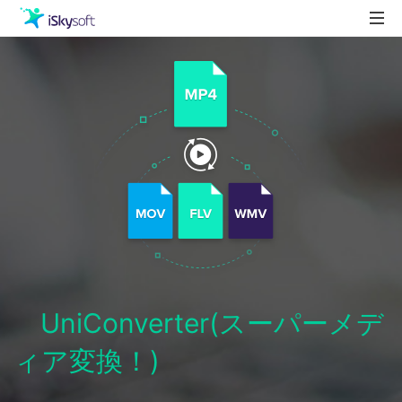
製品
製品活用事例
Utility
ストア
ダウンロード
サポート
UniConverter(スーパーメデ
ィア変換！)