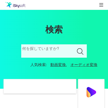
製品
検索
製品活用事例
Utility
ストア
ダウンロード
サポート
人気検索:
動画変換
,
オーディオ変換