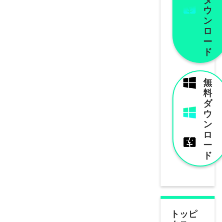
ウ
ン
ロ
ー
ド
無
料
ダ
ウ
ン
ロ
ー
ド
トッピ