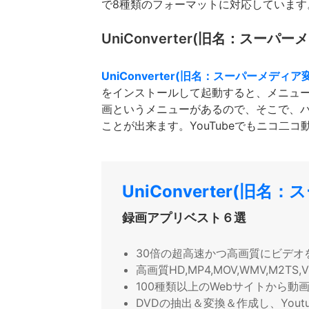
で8種類のフォーマットに対応しています
UniConverter(旧名：スーパ
UniConverter(旧名：スーパーメディア
をインストールして起動すると、メニュ
画というメニューがあるので、そこで、
ことが出来ます。YouTubeでもニコ二
UniConverter(旧
録画アプリベスト６選
30倍の超高速かつ高画質にビデオ
高画質HD,MP4,MOV,WMV,M2
100種類以上のWebサイトから動
DVDの抽出＆変換＆作成し、Yout