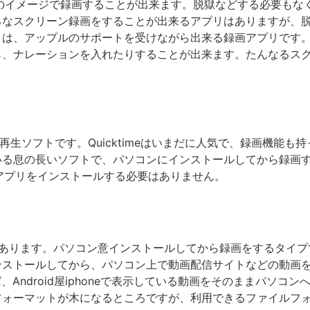
そのままのイメージで録画することが出来ます。脱獄などする必要もな
なスクリーン録画をすることが出来るアプリはありますが、脱獄
は、アップルのサポートを受けながら出来る録画アプリです。さ
ら、ナレーションを入れたりすることが出来ます。たんなるス
画再生ソフトです。Quicktimeはいまだに人気で、録画機能も
いる息の長いソフトで、パソコンにインストールしてから録画
もアプリをインストールする必要はありません。
画アプリがあります。パソコン意インストールしてから録画をするタイプ
ンストールしてから、パソコン上で動画配信サイトなどの動画
すれば、Android屋iphoneで表示している動画をそのままパ
ォーマットが木になるところですが、利用できるファイルフォー