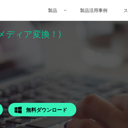
製品
製品活用事例
ス
パーメディア変換！)
Filmora（フィモーラ）
UniConverter(スーパーメディア変換
DVD
• Filmora for Windows
• UniConverter for Windows
• DV
• Filmora for Mac
• UniConverter for Mac
• DV
無料ダウンロード