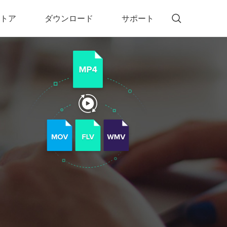
トア
ダウンロード
サポート
!)
 Memory（DVDメモリー）
D Memory for Windows
D Memory for Mac