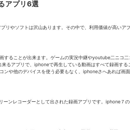
るアプリ6選
アプリやソフトは沢山あります。その中で、利用価値が高いアプ
ま録画することが出来ます。ゲームの実況中継やyoutube二ニ
が出来るアプリで、iphoneで再生している動画はすべて録画
パソコンや他のデバイスを使う必要もなく、iphoneさへあれば
os10mp水クリーンレコーダーとして出された録画アプリです。ipho