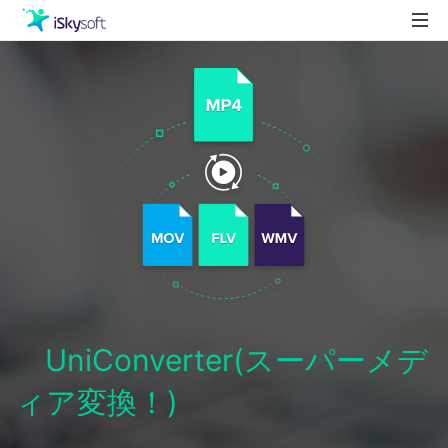
製品
製品活用事例
Utility
ストア
ダウンロード
サポート
UniConverter(スーパーメデ
ィア変換！)