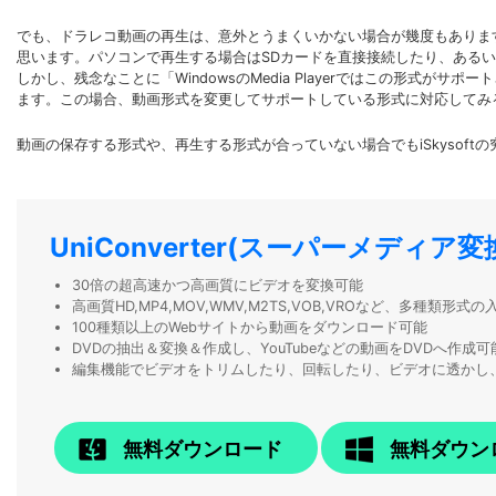
でも、ドラレコ動画の再生は、意外とうまくいかない場合が幾度もあります
思います。パソコンで再生する場合はSDカードを直接接続したり、ある
しかし、残念なことに「WindowsのMedia Playerではこの形式がサ
ます。この場合、動画形式を変更してサポートしている形式に対応してみ
動画の保存する形式や、再生する形式が合っていない場合でもiSkysof
UniConverter(スーパーメディア変
30倍の超高速かつ高画質にビデオを変換可能
高画質HD,MP4,MOV,WMV,M2TS,VOB,VROなど、多種類形
100種類以上のWebサイトから動画をダウンロード可能
DVDの抽出＆変換＆作成し、YouTubeなどの動画をDVDへ作成可
編集機能でビデオをトリムしたり、回転したり、ビデオに透かし
無料ダウンロード
無料ダウン