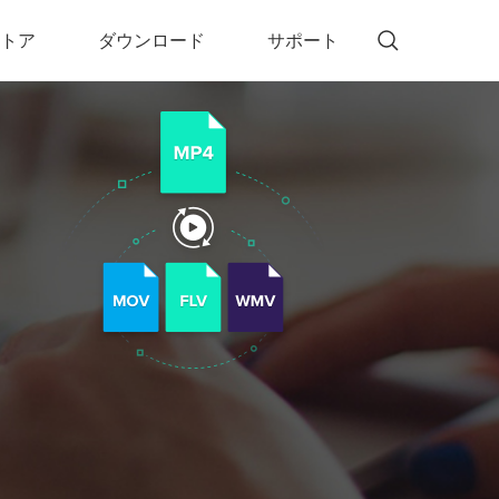
トア
ダウンロード
サポート
!)
 Memory（DVDメモリー）
D Memory for Windows
D Memory for Mac