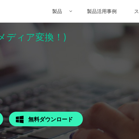
製品
製品活用事例
ス
パーメディア変換！)
Filmora（フィモーラ）
UniConverter(スーパーメディア変換
DVD
• Filmora for Windows
• UniConverter for Windows
• DV
• Filmora for Mac
• UniConverter for Mac
• DV
無料ダウンロード