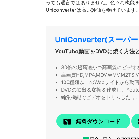
っても過言ではありません。色々な機能
Uniconverterは高い評価を受けています
UniConverter(スーパ
YouTube動画をDVDに焼く方法
30倍の超高速かつ高画質にビデオ
高画質HD,MP4,MOV,WMV,M2
100種類以上のWebサイトから動
DVDの抽出＆変換＆作成し、Yout
編集機能でビデオをトリムしたり
無料ダウンロード