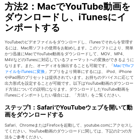
方法2：MacでYouTube動画を
ダウンロードし、iTunesにイ
ンポートする
YouTubeのビデオファイルをダウンロードし、iTunesでそれらを管理す
るには、Mac用ソフトの使用をお勧めします。このソフトにより、簡単
かつ迅速にMacでYouTube動画をダウンロードして、MOV、MP4、
M4VなどのiTunesに対応しているフォーマットへの変換ができるように
なります。また、オーディオを抽出することも可能です。「
Macでflvフ
ァイルをiTunesに変換
」アプリをより簡単にするには、 iPod、iPhone
やiPad用のプリセットは提供されています。お持ちのデバイスに応じて
出力形式を設定することが可能です。以下はYouTube動画のダウンロー
ド方法についての説明になります。ダウンロードしたYouTube動画を
iTunesにインポートしたい場合には、「方法1」をご覧ください。
ステップ1：SafariでYouTubeウェブを開いて動
画をダウンロードする
Safari、ChromeまたはFirefoxを起動して、youtube.comにアクセスし
てください。YouTube動画のダウンロードに関しては、下記の2つの方
法をご参考ください。