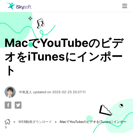
製品
製品活用事例
Utility
MacでYouTubeのビデ
ストア
オをiTunesにインポー
ダウンロード
ト
サポート
中島直人 updated on 2025-02-25 20:27:11
>
WEB動画ダウンロード
>
MacでYouTubeのビデオをiTunesにインポー
ト