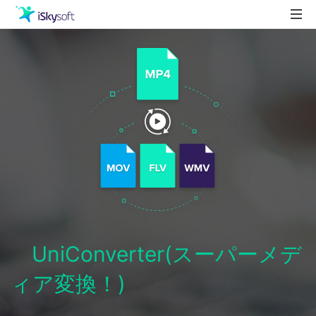
製品
製品活用事例
Utility
ストア
ダウンロード
サポート
UniConverter(スーパーメデ
ィア変換！)