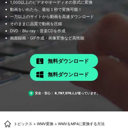
1,000以上のビデオやオーディオの形式に変換
動画をいれたら、最短１秒で変換可能！
一万以上のサイトから動画を高速ダウンロード
そのままに品質で動画を圧縮
DVD・Blu-ray・音楽CDを作成
画面録画・GIF作成・画像変換など高性能
無料ダウンロード
無料ダウンロード
安全・安心：
8,797,576
人が使っています。
トピックス
>
WMV変換
> WMVをMP4に変換する方法