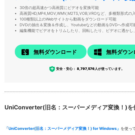
30倍の超高速かつ高画質にビデオを変換可能
高画質HD,MP4,MOV,WMV,M2TS,VOB,VROなど、多種類形
100種類以上のWebサイトから動画をダウンロード可能
DVDの抽出＆変換＆作成し、Youtubeなどの動画をDVDへ作成可
編集機能でビデオをトリムしたり、回転したり、ビデオに透かし
無料ダウンロード
無料ダウン
安全・安心：
8,797,576
人が使っています。
UniConverter(旧名：スーパーメディア変換
「UniConverter(旧名：スーパーメディア変換！) for Windows」
を使っ