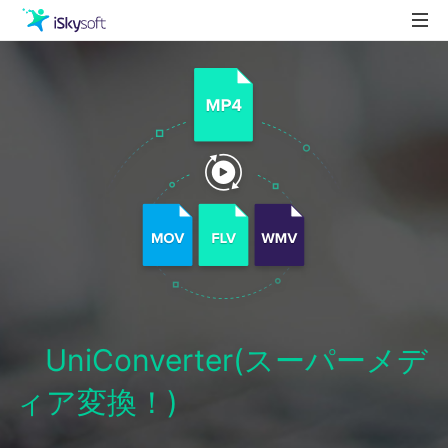
製品
製品活用事例
Utility
ストア
ダウンロード
サポート
UniConverter(スーパーメデ
ィア変換！)