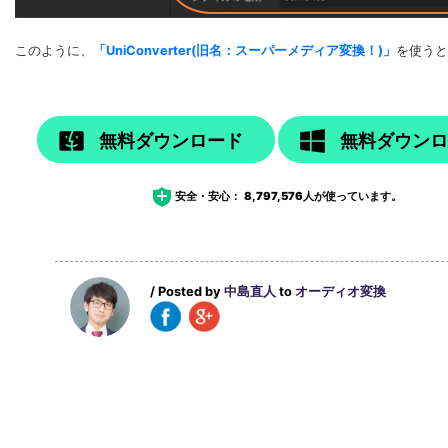
このように、
「UniConverter(旧名：スーパーメディア変換！)」
を使うと
無料ダウンロード
無料ダウン
安全・安心：
8,797,576
人が使っています。
/ Posted by
中島直人
to
オーディオ変換