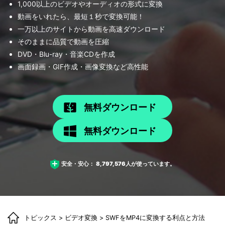
1,000以上のビデオやオーディオの形式に変換
動画をいれたら、最短１秒で変換可能！
一万以上のサイトから動画を高速ダウンロード
そのままに品質で動画を圧縮
DVD・Blu-ray・音楽CDを作成
画面録画・GIF作成・画像変換など高性能
無料ダウンロード
無料ダウンロード
安全・安心：
8,797,576
人が使っています。
トピックス
>
ビデオ変換
> SWFをMP4に変換する利点と方法