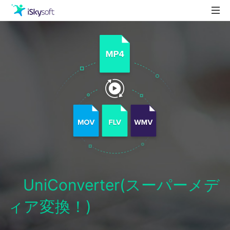
製品
製品活用事例
Utility
ストア
ダウンロード
サポート
UniConverter(スーパーメデ
ィア変換！)