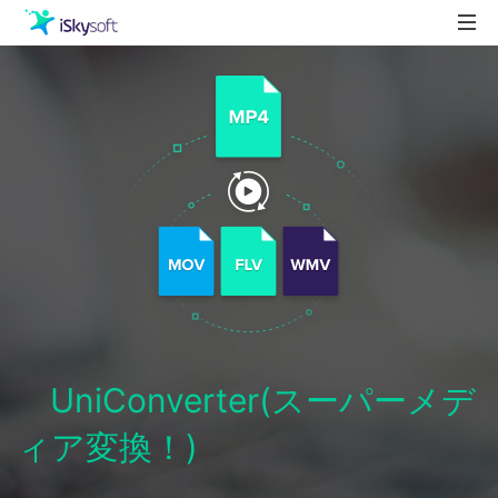
製品
製品活用事例
Utility
ストア
ダウンロード
サポート
UniConverter(スーパーメデ
ィア変換！)