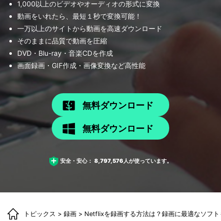
1,000以上のビデオやオーディオの形式に変換
動画をいれたら、最短１秒で変換可能！
一万以上のサイトから動画を高速ダウンロード
そのままに品質で動画を圧縮
DVD・Blu-ray・音楽CDを作成
画面録画・GIF作成・画像変換など高性能
無料ダウンロード
無料ダウンロード
安全・安心：
8,797,576
人が使っています。
トピックス
>
録画
> Netflixを録画する方法は？録画に最適なソフ