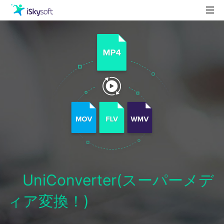
製品
製品活用事例
Utility
ストア
ダウンロード
サポート
UniConverter(スーパーメデ
ィア変換！)