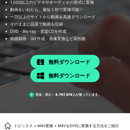
1,000以上のビデオやオーディオの形式に変換
動画をいれたら、最短１秒で変換可能！
一万以上のサイトから動画を高速ダウンロード
そのままに品質で動画を圧縮
DVD・Blu-ray・音楽CDを作成
画面録画・GIF作成・画像変換など高性能
無料ダウンロード
無料ダウンロード
安全・安心：
8,797,576
人が使っています。
トピックス
>
M4V変換
> M4VをDVDに変換する方法をご紹介