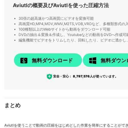
Aviutlの概要及びAviutlを使った圧縮方法
30倍の超高速かつ高画質にビデオを変換可能
高画質HD,MP4,MOV,WMV,M2TS,VOB,VROなど、多種類形
100種類以上のWebサイトから動画をダウンロード可能
DVDの抽出＆変換＆作成し、Youtubeなどの動画をDVDへ作成可
編集機能でビデオをトリムしたり、回転したり、ビデオに透かし
無料ダウンロード
無料ダウン
安全・安心：
8,797,576
人が使っています。
まとめ
Aviutlを使うことで動画の圧縮をはじめとした作業を簡単にすることができ、