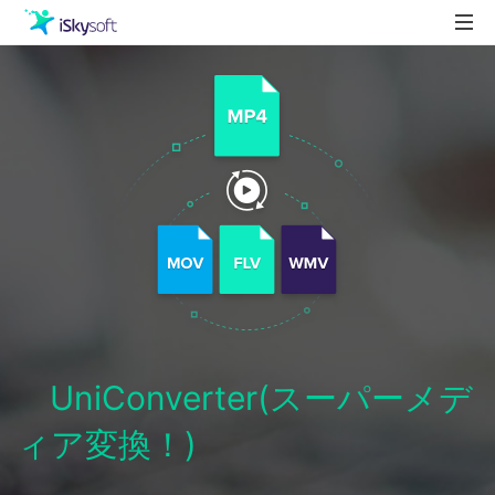
製品
製品活用事例
Utility
ストア
ダウンロード
サポート
UniConverter(スーパーメデ
ィア変換！)