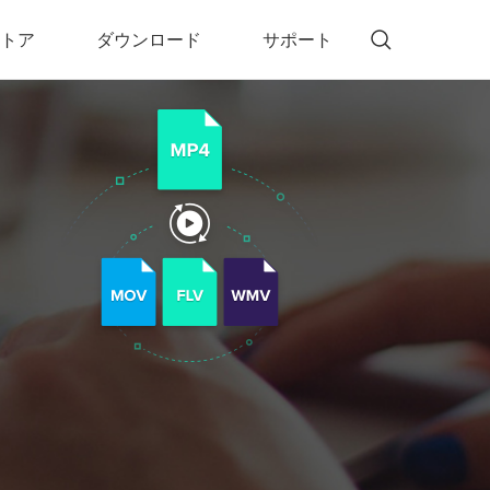
トア
ダウンロード
サポート
!)
 Memory（DVDメモリー）
D Memory for Windows
D Memory for Mac