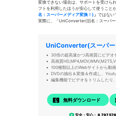
変換できない場合は、サポートを受けら
フトを利用したほうが安心して使うことが
名：スーパーメディア変換！)
」
ではない
実際に、「UniConverter(旧名：ス
UniConverter(スー
30倍の超高速かつ高画質にビデオ
高画質HD,MP4,MOV,WMV,M2
100種類以上のWebサイトから動
DVDの抽出＆変換＆作成し、Yout
編集機能でビデオをトリムしたり
無料ダウンロード
安全・安心：
8,797,57