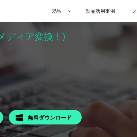
製品
製品活用事例
ス
パーメディア変換！)
Filmora（フィモーラ）
UniConverter(スーパーメディア変換
DVD
• Filmora for Windows
• UniConverter for Windows
• DV
• Filmora for Mac
• UniConverter for Mac
• DV
無料ダウンロード