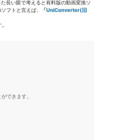
った長い眼で考えると有料版の動画変換ソ
のソフトと言えば、
「
UniConverter(旧
す。
とができます。