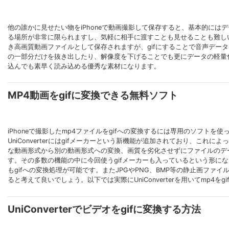
他の誰かに見せたい物をiPhoneで動画撮影して保存すると、基本的に
る場所が非常に限られますし、気軽に相手に渡すことも見せることも難しい
き高画質動画ファイルとして保存されますが、gifにすることで音声デー
の一部分だけを抜き出したり、解像度を下げることでも更にデータの軽量
込んでも素早く読み込める優秀な素材になります。
MP4動画をgifに変換できる無料ソフト
iPhoneで撮影したmp4ファイルをgifへの変換するには専用のソフト
UniConverterにはgifメーカーという新機能が追加されており、これに
な動画形式から別の動画形式への変換、画質を劣化させずにファイルのデ
す。その多数の機能の中に今回使うgifメーカーも入っているという形になっ
もgifへの変換処理が可能です。またJPGやPNG、BMP等の静止画ファ
ると考えて良いでしょう。以下では実際にUniConverterを用いてmp4を
UniConverterでビデオをgifに変換する方法