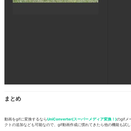
まとめ
動画をgifに変換するなら
UniConverter(スーパーメディア変換！)
のgif
クトの追加なども可能なので、gif動画作成に慣れてきたら他の機能も試し