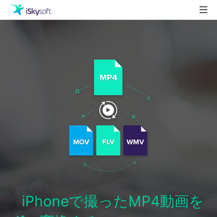
製品
製品活用事例
Utility
ストア
ダウンロード
サポート
iPhoneで撮ったMP4動画を