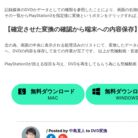
記録媒体のDVDかデータとしての種類を参照したことにより、画面の右
その一覧からPlayStation3を指定後に変換というボタンをクリックす
【確定させた変換の確認から端末への内容保存
念の為、画面の中央に表示される処理済みのリストにて、変換したデータが載っ
へ、DVDの内容を保存して全ての作業が完了です。 以上が究極動画・音楽変換
PlayStation3が担える役目を与え、DVDを再生してもらう為にも究
無料ダウンロード
無料ダウン
MAC
WINDOW
/ Posted by
中島直人
to
DVD変換