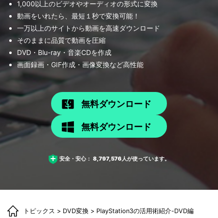
1,000以上のビデオやオーディオの形式に変換
動画をいれたら、最短１秒で変換可能！
一万以上のサイトから動画を高速ダウンロード
そのままに品質で動画を圧縮
DVD・Blu-ray・音楽CDを作成
画面録画・GIF作成・画像変換など高性能
無料ダウンロード
無料ダウンロード
安全・安心：
8,797,576
人が使っています。
トピックス
>
DVD変換
> PlayStation3の活用術紹介-DVD編