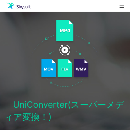
製品
製品活用事例
Utility
ストア
ダウンロード
サポート
UniConverter(スーパーメデ
ィア変換！)