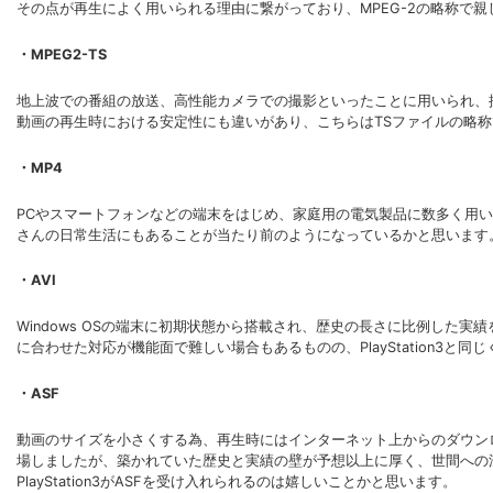
その点が再生によく用いられる理由に繋がっており、MPEG-2の略称で
・MPEG2-TS
地上波での番組の放送、高性能カメラでの撮影といったことに用いられ、拡張
動画の再生時における安定性にも違いがあり、こちらはTSファイルの略
・MP4
PCやスマートフォンなどの端末をはじめ、家庭用の電気製品に数多く用い
さんの日常生活にもあることが当たり前のようになっているかと思います
・AVI
Windows OSの端末に初期状態から搭載され、歴史の長さに比例した実
に合わせた対応が機能面で難しい場合もあるものの、PlayStation3と
・ASF
動画のサイズを小さくする為、再生時にはインターネット上からのダウンロ
場しましたが、築かれていた歴史と実績の壁が予想以上に厚く、世間への
PlayStation3がASFを受け入れられるのは嬉しいことかと思います。