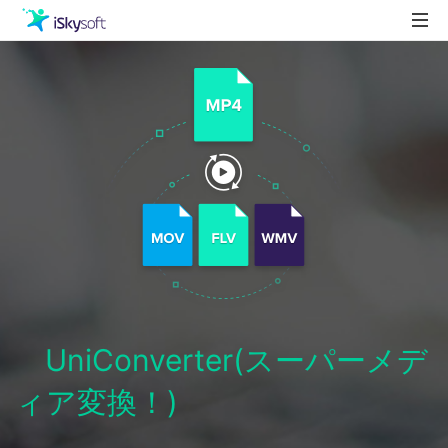
製品
製品活用事例
Utility
ストア
ダウンロード
サポート
UniConverter(スーパーメデ
ィア変換！)