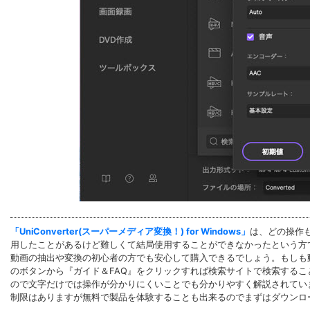
「UniConverter(スーパーメディア変換！) for Windows」
は、どの操作
用したことがあるけど難しくて結局使用することができなかったという方
動画の抽出や変換の初心者の方でも安心して購入できるでしょう。もしも
のボタンから『ガイド＆FAQ』をクリックすれば検索サイトで検索する
ので文字だけでは操作が分かりにくいことでも分かりやすく解説されてい
制限はありますが無料で製品を体験することも出来るのでまずはダウンロ