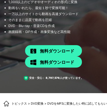
1,000以上のビデオやオーディオの形式に変換
動画をいれたら、最短１秒で変換可能！
一万以上のサイトから動画を高速ダウンロード
そのままに品質で動画を圧縮
DVD・Blu-ray・音楽CDを作成
画面録画・GIF作成・画像変換など高性能
無料ダウンロード
無料ダウンロード
安全・安心：
8,797,576
人が使っています。
トピックス
>
DVD変換
> DVDをMP3に変換したい時に試してもら