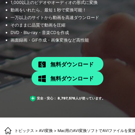
1,000以上のビデオやオーディオの形式に変換
動画をいれたら、最短１秒で変換可能！
一万以上のサイトから動画を高速ダウンロード
そのままに品質で動画を圧縮
DVD・Blu-ray・音楽CDを作成
画面録画・GIF作成・画像変換など高性能
無料ダウンロード
無料ダウンロード
安全・安心：
8,797,576
人が使っています。
トピックス
>
AVI変換
> Mac用のAVI変換ソフトでAVIファイルを