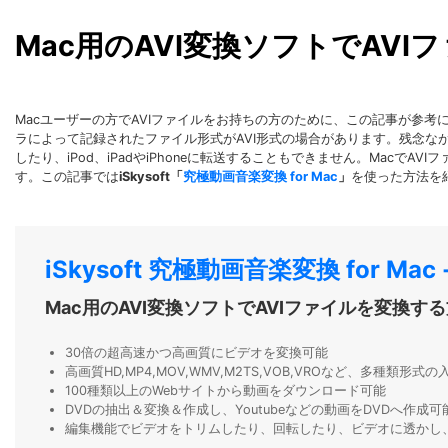
Mac用のAVI変換ソフトでAV
Macユーザーの方でAVIファイルをお持ちの方のために、この記事が参考
ラによって記録されたファイル形式がAVI形式の場合があります。残念ながら、Ma
したり、iPod、iPadやiPhoneに転送することもできません。Mac
す。この記事では
iSkysoft「
究極動画音楽変換 for Mac
」
を使った方法を
iSkysoft 究極動画音楽変換 for Mac
Mac用のAVI変換ソフトでAVIファイルを変換す
30倍の超高速かつ高画質にビデオを変換可能
高画質HD,MP4,MOV,WMV,M2TS,VOB,VROなど、多種類形
100種類以上のWebサイトから動画をダウンロード可能
DVDの抽出＆変換＆作成し、Youtubeなどの動画をDVDへ作成可
編集機能でビデオをトリムしたり、回転したり、ビデオに透かし