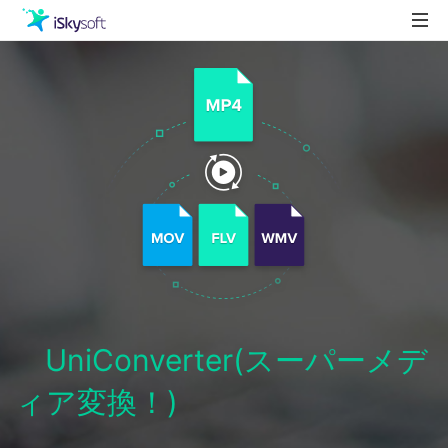
製品
製品活用事例
Utility
ストア
ダウンロード
サポート
UniConverter(スーパーメデ
ィア変換！)