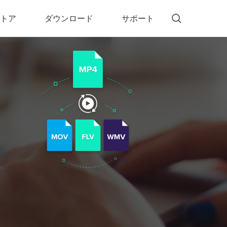
トア
ダウンロード
サポート
!)
 Memory（DVDメモリー）
D Memory for Windows
D Memory for Mac