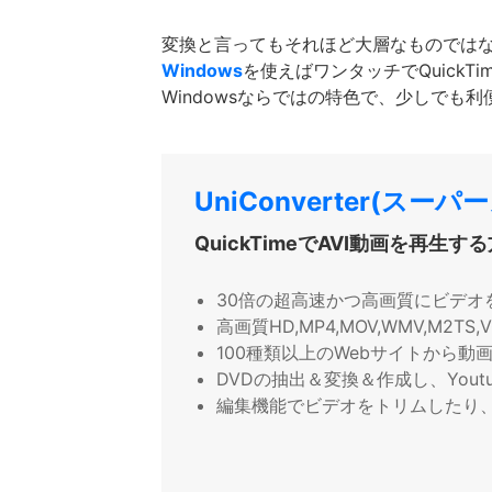
変換と言ってもそれほど大層なものでは
Windows
を使えばワンタッチでQuickTi
Windowsならではの特色で、少しで
UniConverter(スーパ
QuickTimeでAVI動画を再生す
30倍の超高速かつ高画質にビデオ
高画質HD,MP4,MOV,WMV,M2
100種類以上のWebサイトから動
DVDの抽出＆変換＆作成し、Yout
編集機能でビデオをトリムしたり