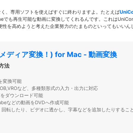
なく、専用ソフトを使えばすぐに終わりますよ。たとえば
UniC
meでも再生可能な動画に変換してくれるんです。これはUniConve
も利便性を高めようと考えた企業努力のたまものといってもいいん
ーメディア変換！) for Mac - 動画変換
る方法
を変換可能
TS,VOB,VROなど、多種類形式の入力・出力に対応
画をダウンロード可能
ubeなどの動画をDVDへ作成可能
、回転したり、ビデオに透かし、字幕などを追加したりするこ