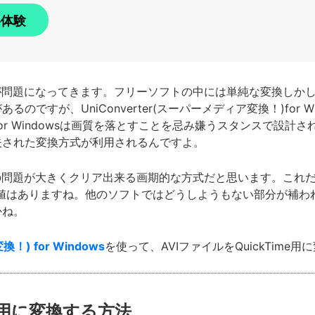
料体験
の画質が問題になってきます。フリーソフトの中には単純な変換し
ですが、UniConverter(スーパーメディア変換！)for 
換！)for Windowsは画質を落とすことを忌み嫌うスタンスで
夫された変換方式が利用されるんですよ。
質の問題が大きくクリア出来る画期的な方式だと思います。これだけのた
する価値はありますね。他のソフトではどうしようもない部分が補われ
かね。
！) for Windows
を使って、AVIファイルをQuickTim
me用に変換する方法