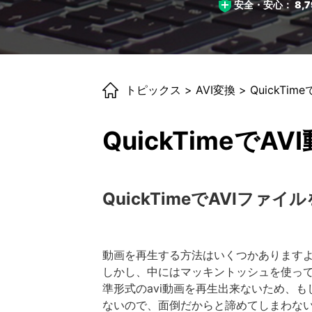
安全・安心：
8,7
トピックス
>
AVI変換
> QuickTi
QuickTimeで
QuickTimeでAVIファ
動画を再生する方法はいくつかあります
しかし、中にはマッキントッシュを使っている
準形式のavi動画を再生出来ないため、
ないので、面倒だからと諦めてしまわな