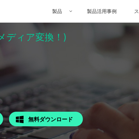
製品
製品活用事例
ス
パーメディア変換！)
Filmora（フィモーラ）
UniConverter(スーパーメディア変換
DVD
• Filmora for Windows
• UniConverter for Windows
• DV
• Filmora for Mac
• UniConverter for Mac
• DV
無料ダウンロード