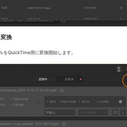
に変換
をQuickTime用に変換開始します。