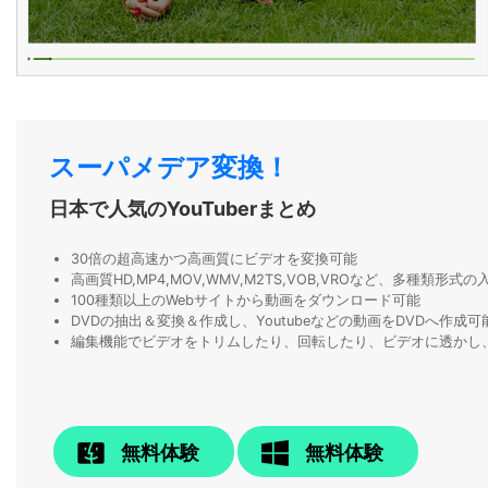
スーパメデア変換！
日本で人気のYouTuberまとめ
30倍の超高速かつ高画質にビデオを変換可能
高画質HD,MP4,MOV,WMV,M2TS,VOB,VROなど、多種類形
100種類以上のWebサイトから動画をダウンロード可能
DVDの抽出＆変換＆作成し、Youtubeなどの動画をDVDへ作成可
編集機能でビデオをトリムしたり、回転したり、ビデオに透かし
無料体験
無料体験