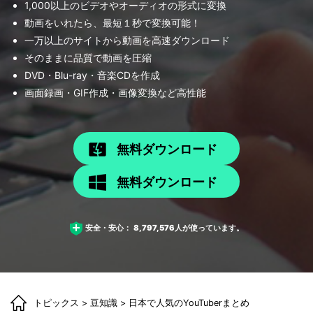
1,000以上のビデオやオーディオの形式に変換
動画をいれたら、最短１秒で変換可能！
一万以上のサイトから動画を高速ダウンロード
そのままに品質で動画を圧縮
DVD・Blu-ray・音楽CDを作成
画面録画・GIF作成・画像変換など高性能
無料ダウンロード
無料ダウンロード
安全・安心：
8,797,576
人が使っています。
トピックス
>
豆知識
> 日本で人気のYouTuberまとめ