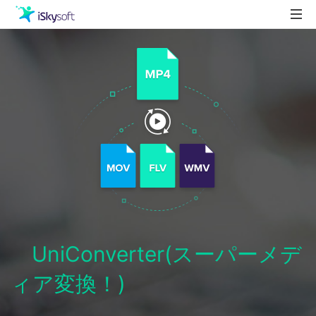
製品
製品活用事例
Utility
ストア
ダウンロード
サポート
UniConverter(スーパーメデ
ィア変換！)